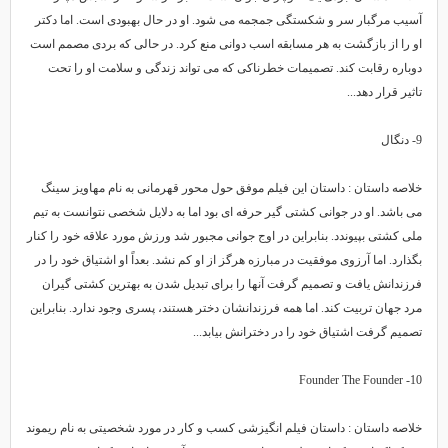
آسیب مرگبار سر و شکستگی جمجمه می شود. او در حال بهبودی است. اما دکتر
او را از بازگشت به هر مسابقه اسب دوانی منع کرد. در حالی که بردی مصمم است
دوباره رقابت کند. تصمیمات خطرناکی که می تواند زندگی و سلامت او را تحت
تاثیر قرار دهد...
9- دنگال
خلاصه داستان : داستان این فیلم موفق حول محور قهرمانی به نام مهاویز سینگ
می باشد. او در جوانی کشتی گیر حرفه ای بود اما به دلایل شخصی نتوانست به تیم
ملی کشتی بپیوندد. بنابراین در اوج جوانی مجبور شد ورزش مورد علاقه خود را کنار
بگذارد. اما آرزوی موفقیت در مبارزه هرگز از او کم نشد. بعداً او اشتیاق خود را در
فرزندانش یافت و تصمیم گرفت آنها را برای تبدیل شدن به بهترین کشتی گیران
مرد جهان تربیت کند. اما همه فرزندانشان دختر هستند، پسری وجود ندارد. بنابراین
تصمیم گرفت اشتیاق خود را در دخترانش بیابد...
10- Founder The Founder
خلاصه داستان : داستان فیلم انگیزشی کسب و کار در مورد شخصیتی به نام ریموند