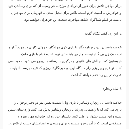
پر از مهاجر، تلاش برای عبور از دریاهای مواج به هر وسیله ای که برای رساندن خود
و خواهرش به امنیت لازم است، تلاش برای تبدیل شدن به قهرمان برای مهاجران
ناامید. در فیلم شناگران شاهد مهاجرت سخت این خواهران خواهیم بود.
2- این زن گفت 2022 گفت
خلاصه داستان : دو روزنامه نگار با بازی کری مولیگان و زوئی کازان در مورد آزار و
اذیت یک زن بی گناه توسط هاروی واینستین تهیه کننده فیلم با بازی مایک
هیوستون که با چالش های قانونی و درگیری با رسانه ها روبرو می شود صحبت می
کنند. توضیح و پیروزی رای دادگاه. این دو خبرنگار تا روزی که نتیجه برسد با نهایت
قدرت در این راه قدم خواهند گذاشت.
3-شاه ریچارد
خلاصه داستان : ریچارد ویلیامز با بازی ویل اسمیت نقش پدر دو دختر نوجوان را
بازی می کند که با راهنمایی پدرشان ریچارد ویلیامز تلاش می کنند وارد دنیای تنیس
شده و این مسیر دشوار را طی کنند. داستان درباره این خانواده چهار نفره و
مشکلاتی است که با آن روبرو هستند و برای رسیدن به اهدافشان دست از تلاش بر