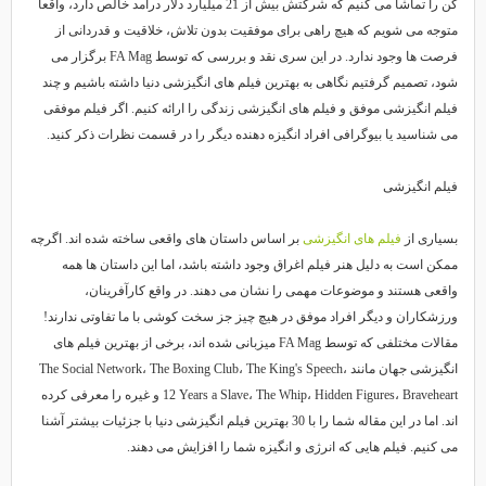
کن را تماشا می کنیم که شرکتش بیش از 21 میلیارد دلار درآمد خالص دارد، واقعاً
متوجه می شویم که هیچ راهی برای موفقیت بدون تلاش، خلاقیت و قدردانی از
فرصت ها وجود ندارد. در این سری نقد و بررسی که توسط FA Mag برگزار می
شود، تصمیم گرفتیم نگاهی به بهترین فیلم های انگیزشی دنیا داشته باشیم و چند
فیلم انگیزشی موفق و فیلم های انگیزشی زندگی را ارائه کنیم. اگر فیلم موفقی
می شناسید یا بیوگرافی افراد انگیزه دهنده دیگر را در قسمت نظرات ذکر کنید.
فیلم انگیزشی
بسیاری از
فیلم های انگیزشی
بر اساس داستان های واقعی ساخته شده اند. اگرچه
ممکن است به دلیل هنر فیلم اغراق وجود داشته باشد، اما این داستان ها همه
واقعی هستند و موضوعات مهمی را نشان می دهند. در واقع کارآفرینان،
ورزشکاران و دیگر افراد موفق در هیچ چیز جز سخت کوشی با ما تفاوتی ندارند!
مقالات مختلفی که توسط FA Mag میزبانی شده اند، برخی از بهترین فیلم های
انگیزشی جهان مانند The Social Network، The Boxing Club، The King's Speech،
12 Years a Slave، The Whip، Hidden Figures، Braveheart و غیره را معرفی کرده
اند. اما در این مقاله شما را با 30 بهترین فیلم انگیزشی دنیا با جزئیات بیشتر آشنا
می کنیم. فیلم هایی که انرژی و انگیزه شما را افزایش می دهند.