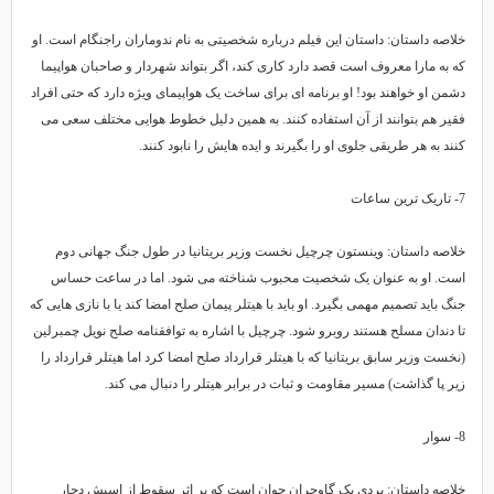
خلاصه داستان: داستان این فیلم درباره شخصیتی به نام ندوماران راجنگام است. او
که به مارا معروف است قصد دارد کاری کند، اگر بتواند شهردار و صاحبان هواپیما
دشمن او خواهند بود! او برنامه ای برای ساخت یک هواپیمای ویژه دارد که حتی افراد
فقیر هم بتوانند از آن استفاده کنند. به همین دلیل خطوط هوایی مختلف سعی می
کنند به هر طریقی جلوی او را بگیرند و ایده هایش را نابود کنند.
7- تاریک ترین ساعات
خلاصه داستان: وینستون چرچیل نخست وزیر بریتانیا در طول جنگ جهانی دوم
است. او به عنوان یک شخصیت محبوب شناخته می شود. اما در ساعت حساس
جنگ باید تصمیم مهمی بگیرد. او باید با هیتلر پیمان صلح امضا کند یا با نازی هایی که
تا دندان مسلح هستند روبرو شود. چرچیل با اشاره به توافقنامه صلح نویل چمبرلین
(نخست وزیر سابق بریتانیا که با هیتلر قرارداد صلح امضا کرد اما هیتلر قرارداد را
زیر پا گذاشت) مسیر مقاومت و ثبات در برابر هیتلر را دنبال می کند.
8- سوار
خلاصه داستان: بردی یک گاوچران جوان است که بر اثر سقوط از اسبش دچار