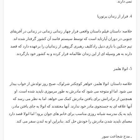
نمی دارند.
4. فرار از زندان پرتوریا
خلاصه: داستان فیلم داستان واقعی فرار چهار زندانی زندانی در زندانی در آفریقای
جنوبی در دوران آپارتاید است که توسط سیستم فاسد آن کشور گرفتار شده اند.
تیم جنکین با بازی دنیل رادکلیف رهبری گروهی از زندانیان را برعهده دارد که قصد
دارند به هر وسیله ای از این زندان ظالمانه فرار کرده و به کشور خود بازگردند.
5- انولا هلمز
خلاصه داستان: انولا هلمز، خواهر کوچکتر شرلوک، صبح روز تولدش از خواب بیدار
می شود. اما او متوجه می شود که مادرش به طور مرموزی ناپدید شده است. او
همچنین از برادرانش برای یافتن مادرش کمک می خواهد. اما به نظر می رسد که
آنها علاقه ای به جستجوی مادر خود ندارند. آنها معتقدند که انولا به جای یافتن مادر،
باید به یک مدرسه شبانه روزی مناسب برای خانم های جوان برود! اما انولا قصد دارد
معمای ناپدید شدن مادرش را خودش حل کند. بنابراین او به لندن سفر می کند.
ـ مدح شجاعت سور