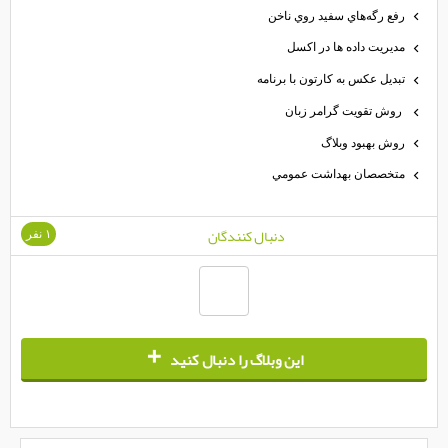
رفع رگه‌هاي سفيد روي ناخن
مديريت داده ها در اكسل
تبديل عكس به كارتون با برنامه
روش تقويت گرامر زبان
روش بهبود وبلاگ
متخصصان بهداشت عمومي
دنبال كنندگان
۱ نفر
+
اين وبلاگ را دنبال كنيد