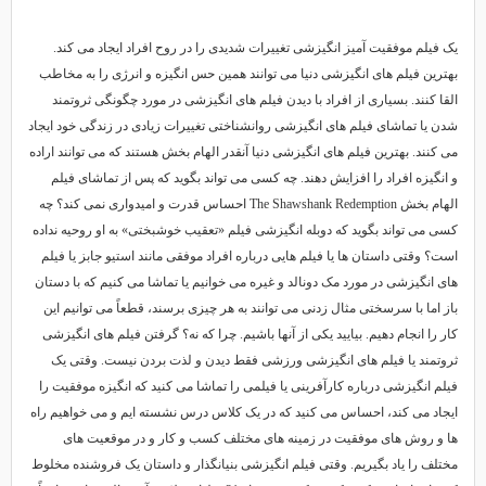
یک فیلم موفقیت آمیز انگیزشی تغییرات شدیدی را در روح افراد ایجاد می کند.
بهترین فیلم های انگیزشی دنیا می توانند همین حس انگیزه و انرژی را به مخاطب
القا کنند. بسیاری از افراد با دیدن فیلم های انگیزشی در مورد چگونگی ثروتمند
شدن یا تماشای فیلم های انگیزشی روانشناختی تغییرات زیادی در زندگی خود ایجاد
می کنند. بهترین فیلم های انگیزشی دنیا آنقدر الهام بخش هستند که می توانند اراده
و انگیزه افراد را افزایش دهند. چه کسی می تواند بگوید که پس از تماشای فیلم
الهام بخش The Shawshank Redemption احساس قدرت و امیدواری نمی کند؟ چه
کسی می تواند بگوید که دوبله انگیزشی فیلم «تعقیب خوشبختی» به او روحیه نداده
است؟ وقتی داستان ها یا فیلم هایی درباره افراد موفقی مانند استیو جابز یا فیلم
های انگیزشی در مورد مک دونالد و غیره می خوانیم یا تماشا می کنیم که با دستان
باز اما با سرسختی مثال زدنی می توانند به هر چیزی برسند، قطعاً می توانیم این
کار را انجام دهیم. بیایید یکی از آنها باشیم. چرا که نه؟ گرفتن فیلم های انگیزشی
ثروتمند یا فیلم های انگیزشی ورزشی فقط دیدن و لذت بردن نیست. وقتی یک
فیلم انگیزشی درباره کارآفرینی یا فیلمی را تماشا می کنید که انگیزه موفقیت را
ایجاد می کند، احساس می کنید که در یک کلاس درس نشسته ایم و می خواهیم راه
ها و روش های موفقیت در زمینه های مختلف کسب و کار و در موقعیت های
مختلف را یاد بگیریم. وقتی فیلم انگیزشی بنیانگذار و داستان یک فروشنده مخلوط