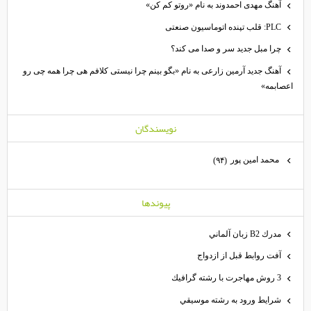
آهنگ مهدی احمدوند به نام «روتو کم کن»
PLC: قلب تپنده اتوماسیون صنعتی
چرا مبل جدید سر و صدا می کند؟
آهنگ جدید آرمین زارعی به نام «بگو بینم چرا نیستی کلافم هی چرا همه چی رو
اعصابمه»
نويسندگان
محمد امين پور
(۹۴)
پيوندها
مدرك B2 زبان آلماني
آفت روابط قبل از ازدواج
3 روش مهاجرت با رشته گرافيك
شرايط ورود به رشته موسيقي