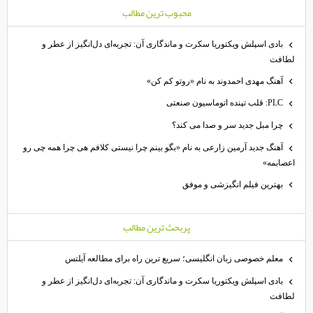
محبوب ترين مطالب
بادی اسپلش ویکتوریا سکرت و ماندگاری آن: تجربه‌ای دل‌انگیز از عطر و
لطافت
آهنگ مهدی احمدوند به نام «روتو کم کن»
PLC: قلب تپنده اتوماسیون صنعتی
چرا مبل جدید سر و صدا می کند؟
آهنگ جدید آرمین زارعی به نام «بگو بینم چرا نیستی کلافم هی چرا همه چی رو
اعصابمه»
بهترین فیلم انگیزشی و موفق
پربحث ترين مطالب
معلم خصوصی زبان انگلیسی؛ سریع ترین راه برای مطالعه آیلتس
بادی اسپلش ویکتوریا سکرت و ماندگاری آن: تجربه‌ای دل‌انگیز از عطر و
لطافت