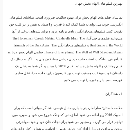
بهترین فیلم های الهام بخش جهان
تماشای فیلم های الهام بخش برای بهبود سلامت ضروری است. تماشای فیلم های
انگیزشی خوب می تواند به شما کمک کند تا قدرت و اعتماد به نفس را در قلب خود
تقویت کنید. فیلم‌های هیجان‌انگیز زیادی برنامه‌ریزی و تولید شده‌اند، برخی از آنها
می‌توانند فیلم‌های چپ‌گرا، The Horseman، Creed، Mabial، Cinderella Man، The
Best Game in the World و فیلم‌های هیجان‌انگیز Triumph of the Dark Ages، The
Theory of Everything، The Wolf of Wall Street and Again فیلمی الهام بخش درباره
کارآفرینی بنیانگذار، استیو جابر، دزدان دریایی سیلیکون ولی و ... اگر به دنبال یک
فیلم رمانتیک و الهام بخش هستید، فیلم 50/50 را ببینید و اگر شما به دنبال یک
داستان خوب موفقیت هستید، توصیه بن کارسون برای نجات، خدا، عقل سلیم،
فهرست سیندلر و غیره را توصیه می کنیم.
1 - شناگران
خلاصه داستان: سارا ماردینی با بازی مانال عیسی، شناگر جوانی است که برای
المپیک 2016 ریو آماده می شود. اما زمانی که جنگ شروع می شود و سوریه مورد
تهاجم قرار می گیرد، او مجبور می شود برای نجات جان خود و خود، مهاجرتی
سخت و طاقت فرسا را ​​آغاز کند. خواهر عبور از اقیانوس، شنا در کنار قایق های