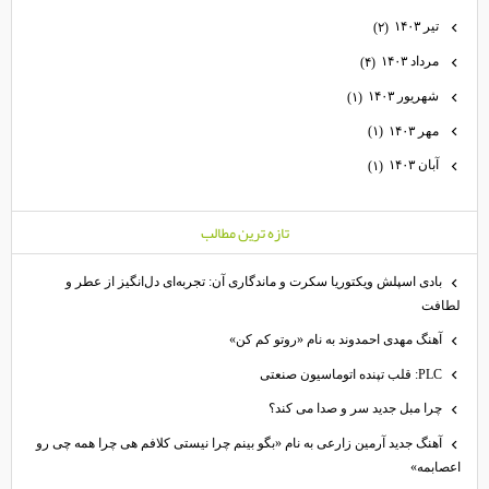
تیر ۱۴۰۳
(۲)
مرداد ۱۴۰۳
(۴)
شهریور ۱۴۰۳
(۱)
مهر ۱۴۰۳
(۱)
آبان ۱۴۰۳
(۱)
تازه ترين مطالب
بادی اسپلش ویکتوریا سکرت و ماندگاری آن: تجربه‌ای دل‌انگیز از عطر و
لطافت
آهنگ مهدی احمدوند به نام «روتو کم کن»
PLC: قلب تپنده اتوماسیون صنعتی
چرا مبل جدید سر و صدا می کند؟
آهنگ جدید آرمین زارعی به نام «بگو بینم چرا نیستی کلافم هی چرا همه چی رو
اعصابمه»