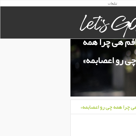
تبلیغات
افم هی چرا همه
چی رو اعصابمه»
ی چرا همه چی رو اعصابمه»