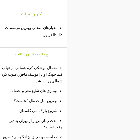
آخرين نظرات
معیارهای انتخاب بهترین موسسات
IELTS در ایرا..
پربازديدترين مطالب
جنجال موشکی کره شمالی در غیاب
کیم جونگ اون | موشک مافوق صوت کره
شمالی پرتاب شد
بیماری های شایع مغز و اعصاب
بهترین امارات مال کجاست؟
شروع پارک ملی گلستان
مدت زمان پرواز از تهران به دبی
چقدر است؟
معلم خصوصی زبان انگلیسی؛ سریع