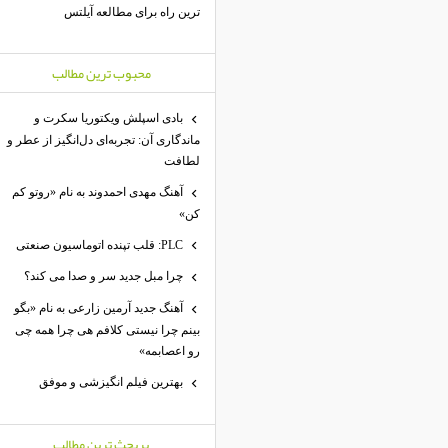
ترین راه برای مطالعه آیلتس
محبوب ترين مطالب
بادی اسپلش ویکتوریا سکرت و
ماندگاری آن: تجربه‌ای دل‌انگیز از عطر و
لطافت
آهنگ مهدی احمدوند به نام «روتو کم
کن»
PLC: قلب تپنده اتوماسیون صنعتی
چرا مبل جدید سر و صدا می کند؟
آهنگ جدید آرمین زارعی به نام «بگو
بینم چرا نیستی کلافم هی چرا همه چی
رو اعصابمه»
بهترین فیلم انگیزشی و موفق
پربحث ترين مطالب