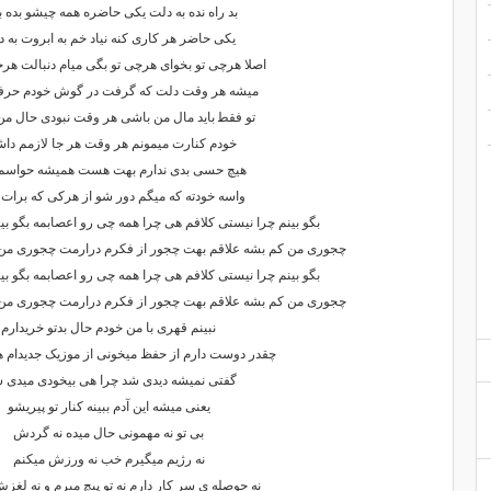
ﺑﺪ راه ﻧﺪه ﺑﻪ دﻟﺖ ﻳﻜﻰ ﺣﺎﺿﺮه ﻫﻤﻪ ﭼﻴﺸﻮ ﺑﺪه 
ﻳﻜﻰ ﺣﺎﺿﺮ ﻫﺮ ﻛﺎری ﻛﻨﻪ ﻧﻴﺎد ﺧﻢ ﺑﻪ اﺑﺮوت ﺑﻪ 
اﺻﻠﺎ ﻫﺮﭼﻰ ﺗﻮ ﺑﺨﻮای ﻫﺮﭼﻰ ﺗﻮ ﺑﮕﻰ ﻣﻴﺎم دﻧﺒﺎﻟﺖ ﻫﺮﺟ
ﻣﻴﺸﻪ ﻫﺮ وﻗﺖ دﻟﺖ ﻛﻪ ﮔﺮﻓﺖ در ﮔﻮش ﺧﻮدم ﺣﺮﻓﺎ
ﺗﻮ ﻓﻘﻄ ﺑﺎﻳﺪ ﻣﺎل ﻣﻦ ﺑﺎﺷﻰ ﻫﺮ وﻗﺖ ﻧﺒﻮدی ﺣﺎل ﻣﻦ
ﺧﻮدم ﻛﻨﺎرت ﻣﻴﻤﻮﻧﻢ ﻫﺮ وﻗﺖ ﻫﺮ ﺟﺎ ﻟﺎزﻣﻢ دا
ﻫﻴﭻ ﺣﺴﻰ ﺑﺪی ﻧﺪارم ﺑﻬﺖ ﻫﺴﺖ ﻫﻤﻴﺸﻪ ﺣﻮاﺳﻢ
واﺳﻪ ﺧﻮدﺗﻪ ﻛﻪ ﻣﻴﮕﻢ دور ﺷﻮ از ﻫﺮﻛﻰ ﻛﻪ ﺑﺮات
ﺑﮕﻮ ﺑﻴﻨﻢ ﭼﺮا ﻧﻴﺴﺘﻰ ﻛﻠﺎﻓﻢ ﻫﻰ ﭼﺮا ﻫﻤﻪ ﭼﻰ رو اﻋﺼﺎﺑﻤﻪ ﺑﮕﻮ ﺑﻴﻨﻢ
ﭼﺠﻮری ﻣﻦ ﻛﻢ ﺑﺸﻪ ﻋﻠﺎﻗﻢ ﺑﻬﺖ ﭼﺠﻮر از ﻓﻜﺮم درارﻣﺖ ﭼﺠﻮری ﻣ
ﺑﮕﻮ ﺑﻴﻨﻢ ﭼﺮا ﻧﻴﺴﺘﻰ ﻛﻠﺎﻓﻢ ﻫﻰ ﭼﺮا ﻫﻤﻪ ﭼﻰ رو اﻋﺼﺎﺑﻤﻪ ﺑﮕﻮ ﺑﻴﻨﻢ
ﭼﺠﻮری ﻣﻦ ﻛﻢ ﺑﺸﻪ ﻋﻠﺎﻗﻢ ﺑﻬﺖ ﭼﺠﻮر از ﻓﻜﺮم درارﻣﺖ ﭼﺠﻮری ﻣ
ﻧﺒﻴﻨﻢ ﻗﻬﺮی ﺑﺎ ﻣﻦ ﺧﻮدم ﺣﺎل ﺑﺪﺗﻮ ﺧﺮﻳﺪارم
ﭼﻘﺪر دوﺳﺖ دارم از ﺣﻔﻆ ﻣﻴﺨﻮﻧﻰ از ﻣﻮزﻳﮏ ﺟﺪﻳﺪام ﻫ
ﮔﻔﺘﻰ ﻧﻤﻴﺸﻪ دﻳﺪی ﺷﺪ ﭼﺮا ﻫﻰ ﺑﻴﺨﻮدی ﻣﻴﺪی
ﻳﻌﻨﻰ ﻣﻴﺸﻪ اﻳﻦ آدم ﺑﺒﻴﻨﻪ ﻛﻨﺎر ﺗﻮ ﭘﻴﺮﻳﺸﻮ
ﺑﻰ ﺗﻮ ﻧﻪ ﻣﻬﻤﻮﻧﻰ ﺣﺎل ﻣﻴﺪه ﻧﻪ ﮔﺮدش
ﻧﻪ رژﻳﻢ ﻣﻴﮕﻴﺮم ﺧﺐ ﻧﻪ ورزش ﻣﻴﻜﻨﻢ
ﻧﻪ ﺣﻮﺻﻠﻪ ی ﺳﺮ ﻛﺎر دارم ﻧﻪ ﺗﻮ ﭘﻴﭻ ﻣﻴﺮم و ﻧﻪ ﻟﻐﺰ