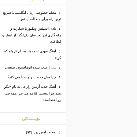
معلم خصوصی زبان انگلیسی؛ سریع
ترین راه برای مطالعه آیلتس
بادی اسپلش ویکتوریا سکرت و
ماندگاری آن: تجربه‌ای دل‌انگیز از عطر و
لطافت
آهنگ مهدی احمدوند به نام «روتو کم
کن»
PLC: قلب تپنده اتوماسیون صنعتی
چرا مبل جدید سر و صدا می کند؟
آهنگ جدید آرمین زارعی به نام «بگو
بینم چرا نیستی کلافم هی چرا همه چی
رو اعصابمه»
نويسندگان
محمد امين پور
(۹۴)