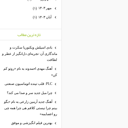
مهر ۱۴۰۳
(۱)
آبان ۱۴۰۳
(۱)
تازه ترين مطالب
بادی اسپلش ویکتوریا سکرت و
ماندگاری آن: تجربه‌ای دل‌انگیز از عطر و
لطافت
آهنگ مهدی احمدوند به نام «روتو کم
کن»
PLC: قلب تپنده اتوماسیون صنعتی
چرا مبل جدید سر و صدا می کند؟
آهنگ جدید آرمین زارعی به نام «بگو
بینم چرا نیستی کلافم هی چرا همه چی
رو اعصابمه»
بهترین فیلم انگیزشی و موفق