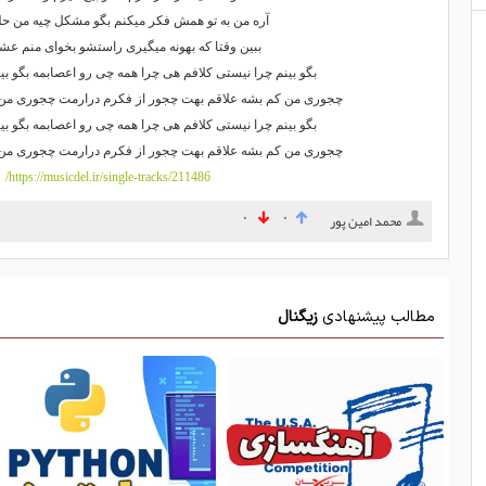
آره ﻣﻦ ﺑﻪ ﺗﻮ ﻫﻤﺶ ﻓﻜﺮ ﻣﻴﻜﻨﻢ ﺑﮕﻮ ﻣﺸﻜﻞ ﭼﻴﻪ ﻣﻦ ﺣ
ﺑﺒﻴﻦ وﻗﺘﺎ ﻛﻪ ﺑﻬﻮﻧﻪ ﻣﻴﮕﻴﺮی راﺳﺘﺸﻮ ﺑﺨﻮای ﻣﻨﻢ ﻋﺸ
ﺑﮕﻮ ﺑﻴﻨﻢ ﭼﺮا ﻧﻴﺴﺘﻰ ﻛﻠﺎﻓﻢ ﻫﻰ ﭼﺮا ﻫﻤﻪ ﭼﻰ رو اﻋﺼﺎﺑﻤﻪ ﺑﮕﻮ ﺑﻴﻨﻢ
ﭼﺠﻮری ﻣﻦ ﻛﻢ ﺑﺸﻪ ﻋﻠﺎﻗﻢ ﺑﻬﺖ ﭼﺠﻮر از ﻓﻜﺮم درارﻣﺖ ﭼﺠﻮری ﻣ
ﺑﮕﻮ ﺑﻴﻨﻢ ﭼﺮا ﻧﻴﺴﺘﻰ ﻛﻠﺎﻓﻢ ﻫﻰ ﭼﺮا ﻫﻤﻪ ﭼﻰ رو اﻋﺼﺎﺑﻤﻪ ﺑﮕﻮ ﺑﻴﻨﻢ
ﭼﺠﻮری ﻣﻦ ﻛﻢ ﺑﺸﻪ ﻋﻠﺎﻗﻢ ﺑﻬﺖ ﭼﺠﻮر از ﻓﻜﺮم درارﻣﺖ ﭼﺠﻮری ﻣ
https://musicdel.ir/single-tracks/211486/
۰
۰
محمد امین پور