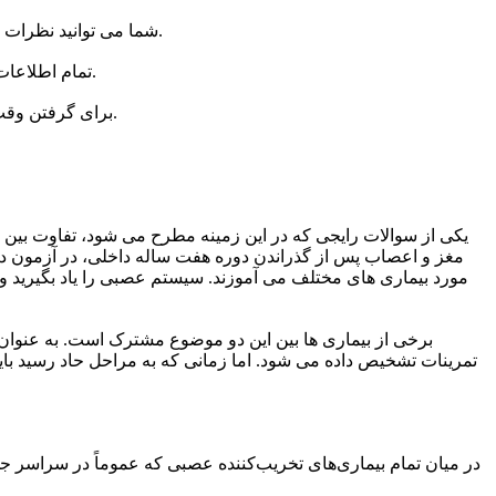
شما می توانید نظرات سایر مشتریان را در وب سایت دکترآب مشاهده و بررسی کنید. بنابراین می توانید میزان رضایت مشتری و نحوه کار پزشک مربوطه را بدانید.
تمام اطلاعات لازم در مورد هر پزشک در صفحه او درج شده است و به همین دلیل برای یافتن آدرس یا شماره تلفن نیازی به جستجو در کل اینترنت نیست.
برای گرفتن وقت پزشک از طریق سایت دکترآب نیازی به مراجعه حضوری نیست. تنها با چند کلیک می توانید با یک پزشک از هر مکان جغرافیایی وقت بگیرید.
یکی از سوالات رایجی که در این زمینه مطرح می شود، تفاوت بین 
مغز و اعصاب پس از گذراندن دوره هفت ساله داخلی، در آزمون د
مورد بیماری های مختلف می آموزند. سیستم عصبی را یاد بگیرید و 
برخی از بیماری ها بین این دو موضوع مشترک است. به عنوان
تمرینات تشخیص داده می شود. اما زمانی که به مراحل حاد رسید بای
در میان تمام بیماری‌های تخریب‌کننده عصبی که عموماً در سراسر جهان