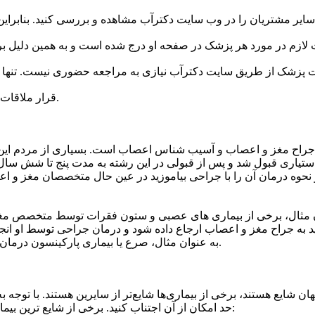
قرار ملاقات آنلاین باعث صرفه جویی در انرژی، زمان، پول و موارد دیگر می شود.
جراح مغز و اعصاب و آسیب شناس اعصاب است. بسیاری از مردم این دو 
ستیاری قبول شد و پس از قبولی در این رشته به مدت پنج تا شش سا
نحوه درمان آن را با جراحی بیاموزید در عین حال متخصصان مغز و اعص
 مثال، برخی از بیماری های عصبی و ستون فقرات توسط متخصص مغز و 
د به جراح مغز و اعصاب ارجاع داده شود و درمان جراحی توسط او انج
به عنوان مثال، صرع یا بیماری پارکینسون درمان تهاجمی ندارد و تنها توسط متخصص مغز و اعصاب قابل درمان است.
 شایع هستند، برخی از بیماری‌ها شایع‌تر از سایرین هستند. با توجه به
حد امکان از آن اجتناب کنید. برخی از شایع ترین بیماری های مغزی و عصبی که در جوامع مختلف دیده می شود عبارتند از: