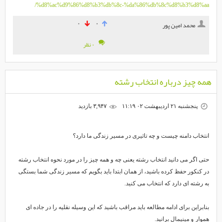
%d8%ac%d9%86%d8%b3%db%8c-%da%86%db%8c%d8%b3%d8%aa/
۰
۰
محمد امین پور
۰ نظر
همه چیز درباره انتخاب رشته
پنجشنبه ۲۱ اردیبهشت ۰۲ ۱۱:۱۹
۳,۹۴۷ بازديد
انتخاب دامنه چیست و چه تاثیری در مسیر زندگی ما دارد؟
حتی اگر می دانید انتخاب رشته یعنی چه و همه چیز را در مورد نحوه انتخاب رشته
در کنکور حفظ کرده باشید، از همان ابتدا باید بگویم که مسیر زندگی شما بستگی
به رشته ای دارد که انتخاب می کنید.
بنابراین برای ادامه مطالعه باید مراقب باشید که این وسیله نقلیه را در جاده ای
هموار و مینیمال برانید.