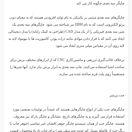
چاپگر سه بعدی چگونه کار می کند
چاپگرهای سه بعدی مبتنی بر تکنیکی به نام تولید افزودنی هستند که به معنای ذوب
پرتو الکترونی است که به نام EBM نیز شناخته می شود. چاپگرهای سه بعدی یک
شی سه بعدی فیزیکی را از یک مدل CAD (طراحی به کمک رایانه) یا مدل دیجیتالی
ایجاد می کنند که با قرار دادن موادی مانند ذرات پودر، کامپوزیت ها یا بیومواد لایه به
لایه روی آن در مقیاس میلی متری ایجاد می شود.
برخلاف قالب‌گیری تزریقی و ماشین‌کاری CNC که از ابزارهای مختلف برش برای
ساخت اشیا استفاده می‌کنند، چاپ سه بعدی به ابزار برش نیاز ندارد. آنها چیزها را
مستقیماً روی پلت فرم ساخته شده می سازند.
جت پرینتر
چاپگرهای جت یکی از انواع چاپگرهایی هستند که عمدتاً در تولیدات صنعتی مورد
استفاده قرار می گیرند و به چاپگرهای تاریخ، نشانگر و چاپگر بارکد نیز معروف
هستند. چاپگر جت از همان سیستم چاپگر جوهر افشان غیر تماسی (جوهر چاپ با
رنگ جت از فاصله بسیار کم حدود چند میلی متر) برای چاپ تاریخ محصول، قیمت