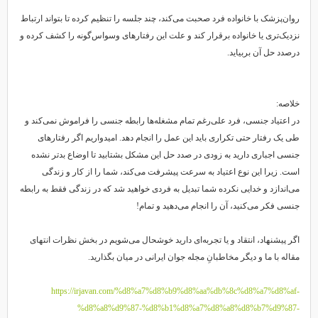
روان‌پزشک با خانواده فرد صحبت می‌کند، چند جلسه را تنظیم کرده تا بتواند ارتباط
نزدیک‌تری یا خانواده برقرار کند و علت این رفتارهای وسواس‌گونه را کشف کرده و
درصدد حل آن بربیاید.
خلاصه:
در اعتیاد جنسی، فرد علی‌رغم تمام مشغله‌ها رابطه جنسی را فراموش نمی‌کند و
طی یک رفتار حتی تکراری باید این عمل را انجام دهد. امیدواریم اگر رفتارهای
جنسی اجباری دارید به زودی در صدد حل این مشکل بشتابید تا اوضاع بدتر نشده
است. زیرا این نوع اعتیاد به سرعت پیشرفت می‌کند، شما را از کار و زندگی
می‌اندازد و خدایی نکرده شما تبدیل به فردی خواهید شد که در زندگی فقط به رابطه
جنسی فکر می‌کنید، آن را انجام می‌دهید و تمام!
اگر پیشنهاد، انتقاد و یا تجربه‌ای دارید خوشحال می‌شویم در بخش نظرات انتهای
مقاله با ما و دیگر مخاطبانِ مجله جوان ایرانی در میان بگذارید.
https://irjavan.com/%d8%a7%d8%b9%d8%aa%db%8c%d8%a7%d8%af-
%d8%a8%d9%87-%d8%b1%d8%a7%d8%a8%d8%b7%d9%87-