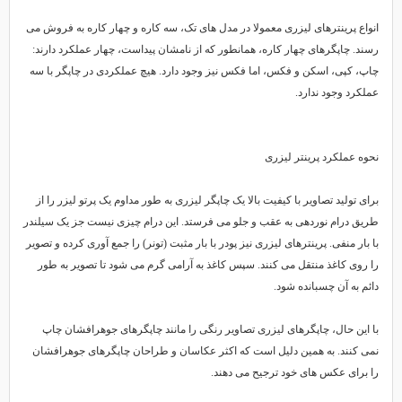
انواع پرینترهای لیزری معمولا در مدل های تک، سه کاره و چهار کاره به فروش می
رسند. چاپگرهای چهار کاره، همانطور که از نامشان پیداست، چهار عملکرد دارند:
چاپ، کپی، اسکن و فکس، اما فکس نیز وجود دارد. هیچ عملکردی در چاپگر با سه
عملکرد وجود ندارد.
نحوه عملکرد پرینتر لیزری
برای تولید تصاویر با کیفیت بالا یک چاپگر لیزری به طور مداوم یک پرتو لیزر را از
طریق درام نوردهی به عقب و جلو می فرستد. این درام چیزی نیست جز یک سیلندر
با بار منفی. پرینترهای لیزری نیز پودر با بار مثبت (تونر) را جمع آوری کرده و تصویر
را روی کاغذ منتقل می کنند. سپس کاغذ به آرامی گرم می شود تا تصویر به طور
دائم به آن چسبانده شود.
با این حال، چاپگرهای لیزری تصاویر رنگی را مانند چاپگرهای جوهرافشان چاپ
نمی کنند. به همین دلیل است که اکثر عکاسان و طراحان چاپگرهای جوهرافشان
را برای عکس های خود ترجیح می دهند.