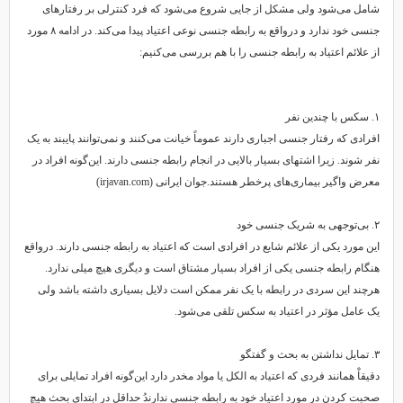
شامل می‌شود ولی مشکل از جایی شروع می‌شود که فرد کنترلی بر رفتارهای
جنسی خود ندارد و درواقع به رابطه جنسی نوعی اعتیاد پیدا می‌کند. در ادامه ۸ مورد
از علائم اعتیاد به رابطه جنسی را با هم بررسی می‌کنیم:
۱. سکس با چندین نفر
افرادی که رفتار جنسی اجباری دارند عموماً خیانت می‌کنند و نمی‌توانند پایبند به یک
نفر شوند. زیرا اشتهای بسیار بالایی در انجام رابطه جنسی دارند. این‌گونه افراد در
معرض واگیر بیماری‌های پرخطر هستند.جوان ایرانی (irjavan.com)
۲. بی‌توجهی به شریک جنسی خود
این مورد یکی از علائم شایع در افرادی است که اعتیاد به رابطه جنسی دارند. درواقع
هنگام رابطه جنسی یکی از افراد بسیار مشتاق است و دیگری هیچ میلی ندارد.
هرچند این سردی در رابطه با یک نفر ممکن است دلایل بسیاری داشته باشد ولی
یک عامل مؤثر در اعتیاد به سکس تلقی می‌شود‌.
۳. تمایل نداشتن به بحث و گفتگو
دقیقاْ همانند فردی که اعتیاد به الکل یا مواد مخدر دارد این‌گونه افراد تمایلی برای
صحبت کردن در مورد اعتیاد خود به رابطه جنسی ندارندُ حداقل در ابتدای بحث هیچ