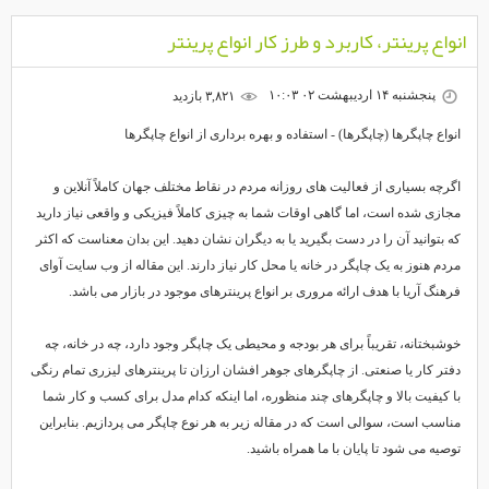
انواع پرینتر، کاربرد و طرز کار انواع پرینتر
پنجشنبه ۱۴ اردیبهشت ۰۲ ۱۰:۰۳
۳,۸۲۱ بازديد
انواع چاپگرها (چاپگرها) - استفاده و بهره برداری از انواع چاپگرها
اگرچه بسیاری از فعالیت های روزانه مردم در نقاط مختلف جهان کاملاً آنلاین و
مجازی شده است، اما گاهی اوقات شما به چیزی کاملاً فیزیکی و واقعی نیاز دارید
که بتوانید آن را در دست بگیرید یا به دیگران نشان دهید. این بدان معناست که اکثر
مردم هنوز به یک چاپگر در خانه یا محل کار نیاز دارند. این مقاله از وب سایت آوای
فرهنگ آریا با هدف ارائه مروری بر انواع پرینترهای موجود در بازار می باشد.
خوشبختانه، تقریباً برای هر بودجه و محیطی یک چاپگر وجود دارد، چه در خانه، چه
دفتر کار یا صنعتی. از چاپگرهای جوهر افشان ارزان تا پرینترهای لیزری تمام رنگی
با کیفیت بالا و چاپگرهای چند منظوره، اما اینکه کدام مدل برای کسب و کار شما
مناسب است، سوالی است که در مقاله زیر به هر نوع چاپگر می پردازیم. بنابراین
توصیه می شود تا پایان با ما همراه باشید.