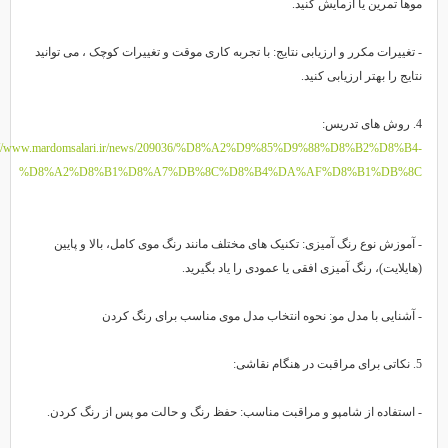
وها تمرین یا آزمایش کنید.
 تغییرات مکرر و ارزیابی نتایج: با تجربه کاری موقت و تغییرات کوچک ، می توانید
تایج را بهتر ارزیابی کنید.
ی تدریس:
https://www.mardomsalari.ir/news/209036/%D8%A2%D9%85%D9%88%D8%B2%D8%B4
%D8%A2%D8%B1%D8%A7%DB%8C%D8%B4%DA%AF%D8%B1%DB%8
 آموزش نوع رنگ آمیزی: تکنیک های مختلف مانند رنگ موی کامل، بالا و پایین
هایلایت)، رنگ آمیزی افقی یا عمودی را یاد بگیرید.
 آشنایی با مدل مو: نحوه انتخاب مدل موی مناسب برای رنگ کردن
بت در هنگام نقاشی:
 استفاده از شامپو و مراقبت مناسب: حفظ رنگ و حالت مو پس از رنگ کردن.