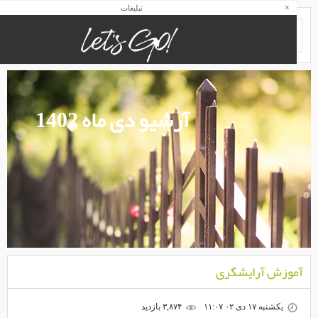
×
تبلیغات
آرشیو دی ماه 1402
موزش آرایشگری
یکشنبه ۱۷ دی ۰۲ ۱۱:۰۷
۳,۸۷۴ بازديد