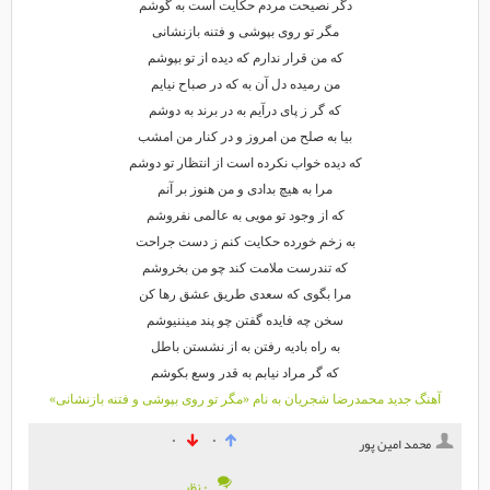
دگر نصیحت مردم حکایت است به گوشم
مگر تو روی بپوشی و فتنه بازنشانی
که من قرار ندارم که دیده از تو بپوشم
من رمیده دل آن به که در صباح نیایم
که گر ز پای درآیم به در برند به دوشم
بیا به صلح من امروز و در کنار من امشب
که دیده خواب نکرده است از انتظار تو دوشم
مرا به هیچ بدادی و من هنوز بر آنم
که از وجود تو مویی به عالمی نفروشم
به زخم خورده حکایت کنم ز دست جراحت
که تندرست ملامت کند چو من بخروشم
مرا بگوی که سعدی طریق عشق رها کن
سخن چه فایده گفتن چو پند میننیوشم
به راه بادیه رفتن به از نشستن باطل
که گر مراد نیابم به قدر وسع بکوشم
آهنگ جدید محمدرضا شجریان به نام «مگر تو روی بپوشی و فتنه بازنشانی»
۰
۰
محمد امین پور
۰ نظر