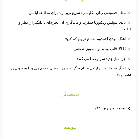
معلم خصوصی زبان انگلیسی؛ سریع ترین راه برای مطالعه آیلتس
بادی اسپلش ویکتوریا سکرت و ماندگاری آن: تجربه‌ای دل‌انگیز از عطر و
طافت
آهنگ مهدی احمدوند به نام «روتو کم کن»
PLC: قلب تپنده اتوماسیون صنعتی
چرا مبل جدید سر و صدا می کند؟
آهنگ جدید آرمین زارعی به نام «بگو بینم چرا نیستی کلافم هی چرا همه چی رو
عصابمه»
نويسندگان
محمد امين پور
(۹۴)
پيوندها