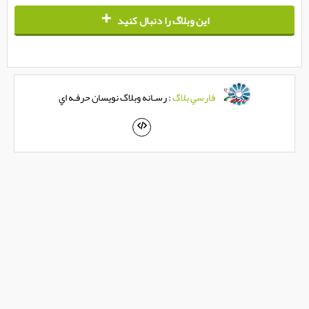
+
اين وبلاگ را دنبال كنيد
فارسي بلاگ
: رسـانه وبلاگ نويسان حرفـه اي