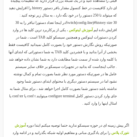
قبلی را مشاهده کنید و در یک شبکه بزرگ قرار دارید که تنظیمات پیچیده
ای دارد کافیست در خط کنسول مقدار بافر دستور history را افزایش دهید
که میتواند تا 250 دستور را در خود نگه دارد ، به مثال زیر توجه کنید :
Switch(config-line)#history size 30در اینجا تعداد دستورا تبافر را به 30
افزایش داده ایم.
آموزش لینوکس
، یکی از پرکاربرد ترین کلید ها در وارد
کردن دستورات لینوکس و همچنین سیسکو کلید TAB است ، شما در
صورتیکه روش نگارش دستور خود را بصورت کامل نمیدانید کافیست فقط
بخشی از آنرا بدانید و با فشردین کلید TAB به شما دستوراتی که ابتدای آنها
با کلمه وارد شده از سمت شما مطابقت دارد به شما نشان داده خواهد شد
. جالب اینجاست که بدانید در تجهیزات سیسکو بر خلاف سایر سیستم
عامل ها در صورتیکه دستور مورد نظر شما بصورت تمام و کمال نوشته
نشود اما در سیستم دستور دیگری با محتوای ابتدای دستور شما وجود
نداشته باشد دستور شما بصورت کامل اجرا خواهد شد ، برای مثال شما به
جای وارد کردن دستور کامل configure terminal میتوایند conf t یا conf ter یا
امثال اینها را وارد کنید .
گر پیش زمینه ای در حوزه سیسکو ندارید حتما توصیه میکنم ابتدا دوره
آموزش
تورک پلاس
را برای یادگیری مبانی و مفاهیم اولیه شبکه بگذرانید و در ادامه وارد