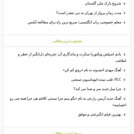
شروع پارک ملی گلستان
مدت زمان پرواز از تهران به دبی چقدر است؟
معلم خصوصی زبان انگلیسی؛ سریع ترین راه برای مطالعه آیلتس
محبوب ترين مطالب
بادی اسپلش ویکتوریا سکرت و ماندگاری آن: تجربه‌ای دل‌انگیز از عطر و
طافت
آهنگ مهدی احمدوند به نام «روتو کم کن»
PLC: قلب تپنده اتوماسیون صنعتی
چرا مبل جدید سر و صدا می کند؟
آهنگ جدید آرمین زارعی به نام «بگو بینم چرا نیستی کلافم هی چرا همه چی رو
عصابمه»
بهترین فیلم انگیزشی و موفق
پربحث ترين مطالب