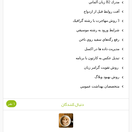
مدرك B2 زبان آلماني
آفت روابط قبل از ازدواج
3 روش مهاجرت با رشته گرافيك
شرايط ورود به رشته موسيقي
رفع رگه‌هاي سفيد روي ناخن
مديريت داده ها در اكسل
تبديل عكس به كارتون با برنامه
روش تقويت گرامر زبان
روش بهبود وبلاگ
متخصصان بهداشت عمومي
دنبال كنندگان
۱ نفر