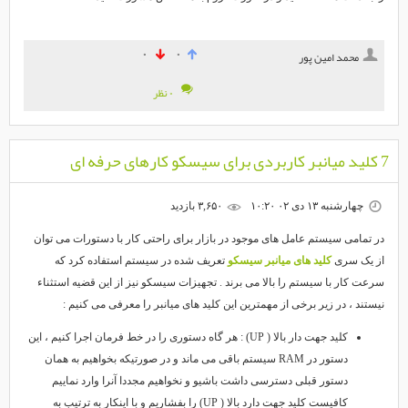
۰
۰
محمد امین پور
۰ نظر
فه ای
چهارشنبه ۱۳ دی ۰۲ ۱۰:۲۰
۳,۶۵۰ بازديد
ر تمامی سیستم عامل های موجود در بازار برای راحتی کار با دستورات می توان
ز یک سری
کلید های میانبر سیسکو
تعریف شده در سیستم استفاده کرد که
رعت کار با سیستم را بالا می برند . تجهیزات سیسکو نیز از این قضیه استثناء
یستند ، در زیر برخی از مهمترین این کلید های میانبر را معرفی می کنیم :
کلید جهت دار بالا ( UP) : هر گاه دستوری را در خط فرمان اجرا کنیم ، این
دستور در RAM سیستم باقی می ماند و در صورتیکه بخواهیم به همان
دستور قبلی دسترسی داشت باشیو و نخواهیم مجددا آنرا وارد نماییم
کافیست کلید جهت دارد بالا ( UP) را بفشاریم و با اینکار به ترتیب به