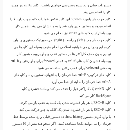
دستورات قبلی وارد شده دسترسی خواهیم داشت . کلید ctrl+p نیز همین
کار را انجام می دهد.
کلید جهت دار پایین ( down) : این کلید عکس عملیات کلید جهت دار بالا را
انجام میدهد و دستور بعدی وارد شد را به ما نشان می دهد ، همین کار
بوسیله ترکیب کلید های ctrl+n نیز انجام می شود .
کلید جهت دار چپ ( left) و راست ( right) : در صورتیکه دستوری را وارد
کرده ایم و در آن می خواهیم اصلاحی انجام دهیم بوسیله این کلیدها می
توانیم بدون حذف کاراکتر ها در دستور عقب و جلو برویم ، همین کار
بوسیله فشردن کلید های crtl+f به عمنی forward برای جلو رفتن و ctrl+b
به معنی backward برای عقب رفتن استفاده می شود.
کلید های ترکیبی‌: ctrl+E خط فرمان را به انتهای دستور برده و کلیدهای
ctrl+A خط فرمان را به ابتدای خط می آورد.
کلید ctrl+D یک کاراکتر قبل را حذف می کند و مانند فشردن کلید
BackSpace کار می کند .
کلید ESC+B با هر بار فشرده شدن یک کلمه به عقب باز می گردد.
کلید ESC+F با هر بار فشرده شدن یک کلکه به جلو حرکت می کند
با وارد کردن دستور show history ده دستور قبلی وارد شده توسط خط
فرمان را می توانید یکجا مشاهده کنید . اگر میخواهید بیش از 10 دستور