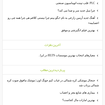
PLC: قلب تپنده اتوماسیون صنعتی
چرا مبل جدید سر و صدا می کند؟
آهنگ جدید آرمین زارعی به نام «بگو بینم چرا نیستی کلافم هی چرا همه چی رو
عصابمه»
بهترین فیلم انگیزشی و موفق
آخرين نظرات
معیارهای انتخاب بهترین موسسات IELTS در ایرا..
پربازديدترين مطالب
جنجال موشکی کره شمالی در غیاب کیم جونگ اون | موشک مافوق صوت کره
مالی پرتاب شد
بیماری های شایع مغز و اعصاب
بهترین امارات مال کجاست؟