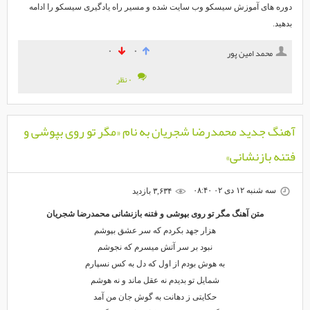
وره های آموزش سیسکو وب سایت شده و مسیر راه یادگیری سیسکو را ادامه
دهید.
۰
۰
محمد امین پور
۰ نظر
نگ جدید محمدرضا شجریان به نام «مگر تو روی بپوشی و
نه بازنشانی»
سه شنبه ۱۲ دی ۰۲ ۰۸:۴۰
۳,۶۳۴ بازديد
متن آهنگ مگر تو روی بپوشی و فتنه بازنشانی محمدرضا شجریان
هزار جهد بکردم که سر عشق بپوشم
نبود بر سر آتش میسرم که نجوشم
به هوش بودم از اول که دل به کس نسپارم
شمایل تو بدیدم نه عقل ماند و نه هوشم
حکایتی ز دهانت به گوش جان من آمد