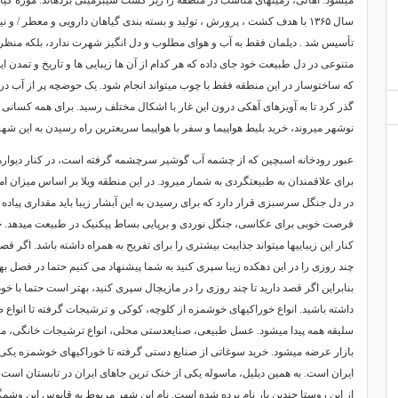
میشود. اهالی، زمینهای مناسب در منطقه را زیر کشت سیبزمینی بردهاند. موزه گی
سال ۱۳۶۵ با هدف کشت ، پرورش ، تولید و بسته بندی گیاهان دارویی و معطر / و
تأسیس شد . دیلمان فقط به آب و هوای مطلوب و دل انگیز شهرت ندارد، بلکه منظر 
متنوعی در دل طبیعت خود جای داده که هر کدام از آن ها زیبایی ها و تاریخ و تمدن ای
که ساختوساز در این منطقه فقط با چوب میتواند انجام شود. یک حوضچه پر از آب در 
گذر کرد تا به آویزهای آهکی درون این غار با اشکال مختلف رسید. برای همه کسانی 
نوشهر میروند، خرید بلیط هواپیما و سفر با هواپیما سریعترین راه رسیدن به این شه
عبور رودخانه اسبچین که از چشمه آب گوشیر سرچشمه گرفته است، در کنار دیواره
برای علاقمندان به طبیعتگردی به شمار میرود. در این منطقه ویلا بر اساس میزان امک
در دل جنگل سرسبزی قرار دارد که برای رسیدن به این آبشار زیبا باید مقداری پیاده ر
فرصت خوبی برای عکاسی، جنگل نوردی و برپایی بساط پیکنیک در طبیعت میدهد. 
کنار این زیباییها میتواند جذابیت بیشتری را برای تفریح به همراه داشته باشد. اگر قص
چند روزی را در این دهکده زیبا سپری کنید به شما پیشنهاد می کنیم حتما در فصل بهار
بنابراین اگر قصد دارید تا چند روزی را در مازیچال سپری کنید، بهتر است حتما با خو
داشته باشید. انواع خوراکیهای خوشمزه از کلوچه، کوکی و ترشیجات گرفته تا انواع 
سلیقه همه پیدا میشود. عسل طبیعی، صنایعدستی محلی، انواع ترشیجات خانگی، مح
بازار عرضه میشود. خرید سوغاتی از صنایع دستی گرفته تا خوراکیهای خوشمزه یکی
ایران است. به همین دیلیل، ماسوله یکی از خنک ترین جاهای ایران در تابستان است
از این روستا چندین بار نام برده شده است. نام این شهر مربوط به قابوس ابن وشمگ