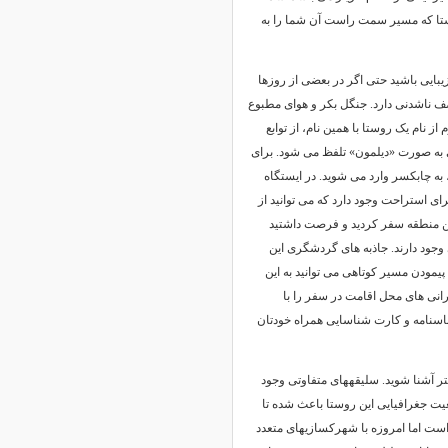
شستا که مسیر سمت راست آن شما را به
بایی باشید حتی اگر در بعضی از روزها
صف ناشدنی دارد. جنگل بکر و هوای مطبوع
 نام یک روستا با همین نام، از توابع
به صورت «دیلمون» تلفظ می شود. برای
ازندران نیز پس از گذر از رامسر، در فاصله ۵ کیلومتری، به چابکسر وارد می شوید. در ایستگاه
ی استراحت وجود دارد که می توانید از
ین منطقه سفر کردید و فرصت داشتید
 وجود دارند. جاذبه های گردشگری این
 پیمودن مسیر کوتاهی می توانید به این
انی های محل اقامت در سفر را با
 شناسنامه و کارت شناسایی همراه خودتان
شتر آشنا شوید. سلیقههای متفاوتی وجود
ت جغرافیایی این روستا باعث شده تا
است اما امروزه با شهرکسازیهای متعدد