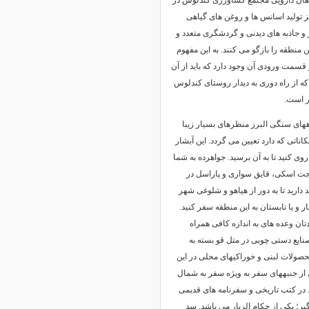
اهان دارویی مجتمع کشاورزی کندلوس در
 نیز تولید اسانس ها و روغن های گیاهی
و جاذبه های دیدنی و گردشگری متعدد و
ن منطقه را بازگو می کنند. به این مفهوم
قسمت ورودی آن وجود دارد که باید از آن
که از راه دوری به دیدار روستای کندلوس
ر است.
های سنگی البرز منظرهای بسیار زیبا
اناتی که دارد تعیین می گردد. این آبشار
وی کنید تا به آن برسید. جواهرده به شما
جت اسکی، قایق سواری و پاراسل در
د دارید تا به دور از هیاهو و شلوغی شهر
 و یا تابستان به این منطقه سفر کنید.
دتان وعده های به اندازه کافی همراه
صنایع دستی چوبی در متل قو بسته به
صولات لبنی و خوراکیهای محلی در این
 از جنبههای سفر به ویژه سفر به شمال
. در کتب تاریخی و سفرنامه های قدیمی
یر؛ یکی از حکام الزیار می باشد. سد