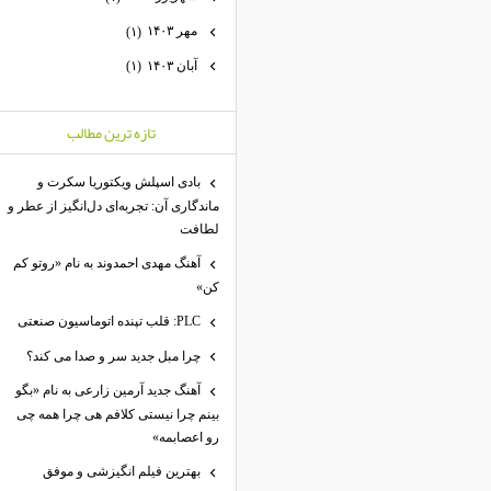
مهر ۱۴۰۳
(۱)
آبان ۱۴۰۳
(۱)
تازه ترين مطالب
بادی اسپلش ویکتوریا سکرت و
ماندگاری آن: تجربه‌ای دل‌انگیز از عطر و
لطافت
آهنگ مهدی احمدوند به نام «روتو کم
کن»
PLC: قلب تپنده اتوماسیون صنعتی
چرا مبل جدید سر و صدا می کند؟
آهنگ جدید آرمین زارعی به نام «بگو
بینم چرا نیستی کلافم هی چرا همه چی
رو اعصابمه»
بهترین فیلم انگیزشی و موفق