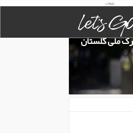
تبلیغات
رک ملی گلستان