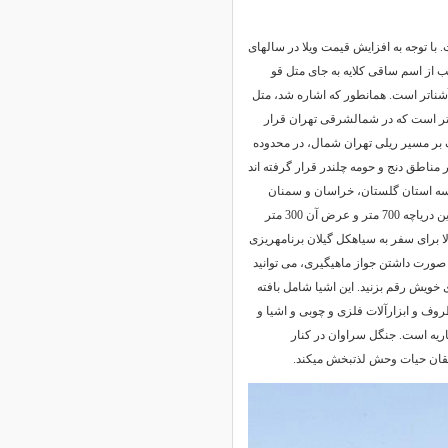
 تنکابن قرار گرفته است. با توجه به افزایش قیمت ویلا در سالهای
ب از اسم ساقی کلایه به جای متل قو
 آشناتر است. همانطور که اشاره شد، متل
 220 کیلومتر فاصله دارد. فاصله این شهر از تهران حدود 220 کیلومتر است که در شمالشرقی تهران قرار
 بر مسیر ریلی تهران شمال، در محدوده
 مناطق دنج و حومه چلندر قرار گرفته اند
ن سه استان گلستان، خراسان و سمنان
قرار دارد و یکی از جذابترین جاهای دیدنی شمال کشورمان محسوب میشود. طول این دریاچه 700 متر و عرض آن 300 متر
 برای سفر به سیاهکل گیلان برنامهریزی
در صورت داشتن جواز ماهیگیری، می توانید
خویش رقم بزنید. این اشیا شامل بافته
وف و ابزارآلات فلزی و چوبی و اشیا و
اریه است. جنگل سراوان در کنار
شقان حیات وحش لذتبخش میکند.