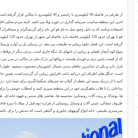
از طرفی در فاصله 60 کیلومتری با رامسر و 40 کیلومتری با
اخیر، این منطقه مناسب سرمایه گذاری در حوزه ویلا می باشد. البته مردم محلی اغل
استفاده میکنند که به دلیل وجود متل به نام قو این نام برای گردشگران و مسافران
قو با تهران حدود
گرفته است. این فصل جلوه زیبایی به طبیعت می دهد. در نزدیکی پل پر آوازه ورسک
سوادکوه آبشار فصلی و زیبایی در انتهای یک تنگه جاری است. برخی دیگر از ویلاها در
که از قیمت پایین تری برخوردار هستند. درواقع این پارک ملی در مکانی در مرز بی
است. جنگل های اطراف این دریاچه باعث افزایش زیبایی آن گردیده است. همین حالا
کنید تا از نزدیک ببینید این نقطه از گیلان چه چیزهای شگفتانگیزی برای شما دارد. 
ساعاتی را با قلاب ماهیگیری خود در این منطقه سپری کنید و لحظات خوشی را برای 
ها، پوشاک و زینت آلات روستایی، مجسمه ها، نقاشی های سنتی و قهوه خانه ای، ظر
ظروف سفالی، چینی آلات و وسایل روستایی از هزاره دوم قبل از میلاد تا دوره قاج
سرسبزی طبیعی، خانه انواع گونههای جانوری و گیاهی است که دیدنش را برای عا