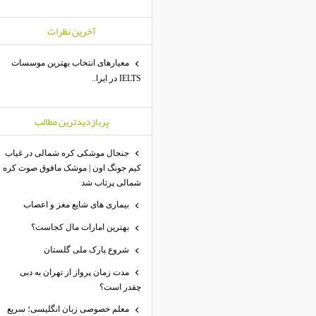
آخرين نظرات
معیارهای انتخاب بهترین موسسات
IELTS در ایرا..
پربازديدترين مطالب
جنجال موشکی کره شمالی در غیاب
کیم جونگ اون | موشک مافوق صوت کره
شمالی پرتاب شد
بیماری های شایع مغز و اعصاب
بهترین امارات مال کجاست؟
شروع پارک ملی گلستان
مدت زمان پرواز از تهران به دبی
چقدر است؟
معلم خصوصی زبان انگلیسی؛ سریع