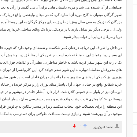
است. کلمات در بیان زیبایی های این جنگل کم می آورند. علت نام گذاری این کوه به 
صداهایی از آن شنیده می شد و مردم داستان هایی برای آن می گفتند و از آن به بعد
شهر گرگان میتوان به کاخ موزه آن اشاره کرد که در میدان ولیعصر، واقع در پارک ش
بزرگان که نزدیک به سی سال پیش از طریق صدای مرکز گرگان به این روستا آمده بود
ولی ا… برخی دیگر نیز تمایل دارند تا در نزدیکی دریا یک ویلای ساحلی خریداری نمای
دریا و مرغان دریایی از خواب بیدار شوند.
در داخل و اطراف این دریاچه درختان کمر شکسته و نصفه ای وجود دارد که چهره خاص
ای بسیار زیبا و تماشایی به منطقه داده است. چلندر یکی از مناطق زیبا و خوش آ
یک بار به این شهر سفر کرده باشد به خاطر مناظر بی نظیر آن و غذاهای فوق العاد
های معروفش مطمئنا دوباره به این شهر سفر خواهد کرد. این کاروانسرا از دوران صف
وزیری نیز که یکی از بناهای مشهور به جا مانده از دوران قاجار است، در شهر ساری
خرید شقایق واقع در خیابان جهان آرا ، پاساژ میلاد نور (بازار و مرکز خرید) در خیاب
لیوسان نیز در بلوار امام خمینی کلاردشت قرار دارد. آبشار چلندر در نوشهر و در خی
روستا در ۵۰ کیلومتری غرب رشت واقع شده و مسیر دسترسی به آن بسیار آسا
این منطقه را برای تعطیلات خود انتخاب میکنند. زیرا در مسیر تنکابن به چالوس قرار د
موجود در آن بهرهمند شوند و نیازی نیست مسافت طولانی برای دسترسی به امکانا
۰
۰
محمد امین پور