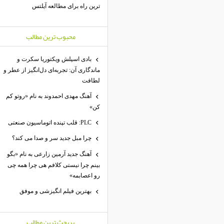
ترین راه برای مطالعه آیلتس
محبوب ترين مطالب
بادی اسپلش ویکتوریا سکرت و
ماندگاری آن: تجربه‌ای دل‌انگیز از عطر و
لطافت
آهنگ مهدی احمدوند به نام «روتو کم
کن»
PLC: قلب تپنده اتوماسیون صنعتی
چرا مبل جدید سر و صدا می کند؟
آهنگ جدید آرمین زارعی به نام «بگو
بینم چرا نیستی کلافم هی چرا همه چی
رو اعصابمه»
بهترین فیلم انگیزشی و موفق
پربحث ترين مطالب