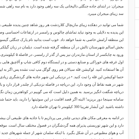
میجران: در ابتدای جاده جنگلی دالیخانی یک سه راهی وجود دارد به نام سه راهی 
سد زیبای میجران میبرد.
شما می توانید در دهکده زیبای مازیچال کلاردشت هر روز شاهد چنین پدیده طبیعی زی
این پدیده به دلایلی به وجود نیاید تماشای چالوس و رامسر در ارتفاعات احساسی و
این منطقه آرامش خاصی به شما خواهد داد. خوب است بدانید نام پارک جنگلی گیسوم از
بخش اسالم شهرستان تالش در آن منطقه گرفته شده است. دیلمان در زبان گیلکی 
ورود به چابکسر از استان م
اول غرفه های خوراکی و صنایع دستی و در ایستگاه دوم کافی شاپ و آلاچیق هایی برا
آن ها استفاده کنید. لوکیشن قله سیالان هم روی گوگل مپ ثبت نشده پس اگر به ا
حتما لوکیشن این قله را ثبت کنید. • در نزدیکی این شهر جاذبه های گردشگری زیادی
شهر در همه نقاط آن وجود دارد. این دریاچه در فاصله نزدیکی از چلندر قرار دارد و با
دریاچه شگفت انگیز برسید. به همین دلیل است که می گوییم در کوتاهترین زمان نگر
سامانه سپنجا دور بریزید! البته اگر قصد اقامت در این سوئیتها را دارید، باید حتما
داشته باشید. این آبشار تقریبا 360 کیلومتر تا تهران فاصله دارد.
در ادامه به معرفی مکان های دیدنی چلندر می پردازیم تا با جاذبه های طبیعی آن بی
دارد و این شهر توریستی پذیرای همه گردشگران در فصول مختلف سال است. موقعی
آب و هوای مطبوعی در آن شکل بگیرد. با اینکه سلمان شهر از جمله شهرهای جدید 