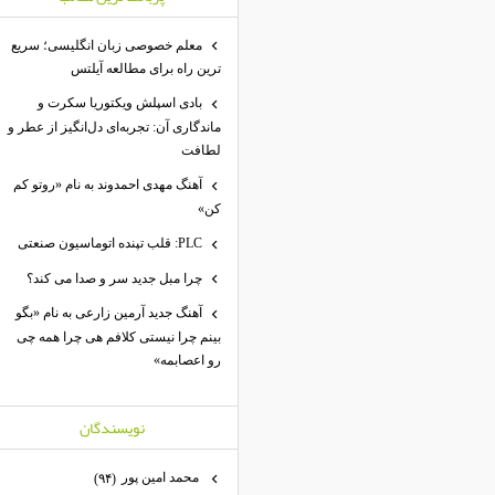
معلم خصوصی زبان انگلیسی؛ سریع
ترین راه برای مطالعه آیلتس
بادی اسپلش ویکتوریا سکرت و
ماندگاری آن: تجربه‌ای دل‌انگیز از عطر و
لطافت
آهنگ مهدی احمدوند به نام «روتو کم
کن»
PLC: قلب تپنده اتوماسیون صنعتی
چرا مبل جدید سر و صدا می کند؟
آهنگ جدید آرمین زارعی به نام «بگو
بینم چرا نیستی کلافم هی چرا همه چی
رو اعصابمه»
نويسندگان
محمد امين پور
(۹۴)