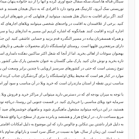
سیگار،قباله ها،اسناد،سکه،سفال جمع اوری کرده و آنها را از دید خانواده پنهان می
توریستی نمک آبرود، کارتینگ هم وجود دارد تا افرادی که به دنبال هیجان هستند و ع
کنند. اگر برای اقامت به دنبال هتل هستید، میتوانید از هتلهایی که در شهرهای انزلی
کنید. برخی از علاقمندان به اقامت در واحدهای شخصی میتوانند ویلاهای اجارهای که ا
اجاره کرده و اقامت کنند. همانگونه که اشاره کردیم این مسیر به اندازهای زیبا و سر
و همراه همسفرتان پیاده در مسیر النگدره قدم بزنید و حسابی عاشقی کنید. این ج
دارای مرتفعترین قلهها است. روستای اولسبلنگاه دارای محصولات طبیعی و تازهای 
بهعنوان سوغات از اهالی بخرید. اما از آنجا که شغل اکثر ساکنین دهکده دامداری اس
تازه بخرید و نوش جان کنید. پارک ملی گلستان به عنوان نخستین پارک ملی کشور و
تنوع زیستی است که حتی در کشورهای سرسبز اروپایی با چندین برابر وسعت این پارک ن
موارد در کنار هم است که محیط ییلاق اولسبلنگاه را برای گردشگران جذاب کرده ا
مناسب ترین نقطه از استان مازندران است که خرید ویلا در آن مناسب و سود آور ا
با توجه به میزان بودجه ای که در دسترس دارید میتوانی از مراکز خرید و فروش ویلا پ
سرمایه خود ویلای مناسبی را خریداری کنید. در قسمت جنوبی این روستا، دریاچه تو
هستید، در این دریاچه میتوانید مشغول ماهیگیری شوید و ماهیهای خوشمزهای صید کنید
مربع مساحت دارد، در ارتفاع هزار و هشتصد و پانزده متری از سطح دریا واقع شده
به دلیل قرار داشتن بین تنکابن و چالوس دارد که این موضوع به دلیل امکانات اقام
شده است. این زمان از سال، هوا به نسبت در جنگل سرد است و بارانهای مداوم ب