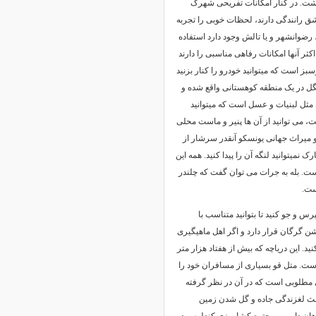
داشت. در کنار امکانات تفریحی شهرک
شق رانندگی دارند، لحظات خوبی را تجربه
، رضوانشهر و یا تالش وجود دارد استفاده
کثر آنها امکانات رفاهی مناسبی را دارند
سبز است که میتوانید خودرو را کنار بزنید
نگل در یک منطقه کوهستانی واقع شده و
مثل لبنیات و عسل است که میتوانید
ت، می توانید از آن ها پنیر و ماست محلی
 میراث جهانی یونسکو آنقدر سرشار از
میتوانید لنگه آن را پیدا کنید. همه این
ست. بله به جرات می توان گفت که چلندر
ست.
رس و جو کنید تا بتوانید متناسب با
شن گرگان قرار دارد و اگر اهل ماهیگیری
. این دریاچه که بیش از هفتاد هزار متر
است. متل قو بسیاری از مسافران خود را
تی مطلوبی است که در آن در نظر گرفته
اعث لغزندگی جاده و گل شدن زمین