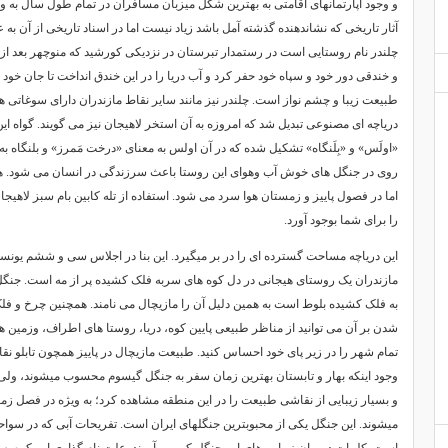
و وجود آپارتمانهای اقامتی به بهترین شکل میزبان مسافران در تمام طول سال به ویژه
آثار تاریخی که نشاندهنده گذشته آمل باشد زیاد نیست اما در اسناد تاریخی از آن به ع
چلندر نام روستایی است در رستمدار تبرستان در نزدیکی کورشید که منوچهر بعد از 
و خندقی دور خود و سپاه خود حفر کرد و آب دریا را در این خندق انداخت تا جان خود 
طبیعت زیبا و چشم نواز است. چلندر نیز مانند سایر نقاط مازندران دارای سوغاتی ها
دریاچه ای مصنوعی تبدیل شد که امروزه به آن استخر لاهیجان نیز می گویند. گواه ای
«اولَس» و «بِلَنگاه» تشکیل شده که در آن اولس به معنای «درخت مَمرز» و بلنگاه ب
روی در جنگل های خوش آب وهوای این روستا باعث سرزندگی در انسان می شود. هو
اما در فصول پاییز و زمستان هوا سرد می شود. استفاده از تله کابین بام سبز لاهیجان
را برای شما بوجود آورد.
این دریاچه مساحت گسترده ای را در بر میگیرد. این بنا در اجلاس سی و ششم یون
مازندران یک روستای هیجانی در دل کوه های سربه فلک کشیده پر از مه است. جنگ
به فلک کشیده بلوط است به همین دلیل آن را مازیچال می نامند. همچنین چرخ و فلک 
شدن بر آن می توانید از مناظر طبیعی پایین کوه، دریا، روستا های اطراف، وزمین ه
تمام شهر را در زیر پای خود احساس کنید. طبیعت مازیچال در پاییز همچون تابلو نق
وجود اینکه بهار و تابستان بهترین زمان سفر به جنگل گیسوم محسوب میشوند، ولی د
و بسیار زیبایی از نقاشی طبیعت را در این منطقه مشاهده کرد؛ به ویژه در فصل ز
میشوند. این جنگل یکی از محبوبترین جنگلهای ایران است. تفریحات آبی که در سواحل