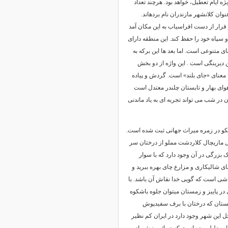
 ایام تعطیل، خواهد بود. هرچند تعداد
نوان کلانشهر مازندران نام بردهاند.
فرار از دست افراسیاب به این مکان آمد
و سپاه خود را حفظ کند. این منطقه دارای
ی متنوعی است. اما بعد ها این برکه به
ن دیرینگی است . این واژه از دو بخش
ه معنای «جای بلند» است. گردش و پیاده
ای بهار و تابستان چلندر معتدل است
 در شب می تواند تجربه ای به یاد ماندنی
سکو در زمره میراث جهانی ثبت شده است.
ل مازیچال کلاردشت مملو از درختان سر
بزرگی در آن وجود دارد که با سوار
ای شالیکاری و مزارع چای بهره ببرید و
اشی است که گویی خدا نقاش آن باشد. با
ر پاییز و زمستان میتوان جلوه باشکوه
مستان که درختان با برف سفیدپوش
 این شهر وجود دارد در ایران کم نظیر